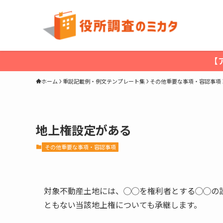
【
ホーム
重説記載例・例文テンプレート集
その他重要な事項・容認事項
地上権設定がある
その他重要な事項・容認事項
対象不動産土地には、◯◯を権利者とする◯◯の
ともない当該地上権についても承継します。