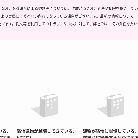
。
なお、各種法令による規制等については、作成時点における法令制限を基にしてい
により実態にそぐわない内容になっている場合がございます。最新の情報について
上げます。
例文等を利用してのトラブルや損失に対して、弊社では一切の責任を負い
いる、
隣地建物が越境してきている、
建物が隣地に越境している
協定あ
協定なし
建築時は撤去する旨の協定