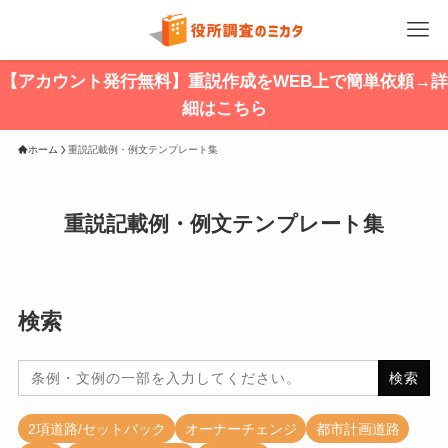
【アカウント発行無料】重説作成をWEB上で簡単依頼→詳
細はこちら
ホーム
重説記載例・例文テンプレート集
重説記載例・例文テンプレート集
検索
Search
for:
2項道路/セットバック
オーナーチェンジ
都市計画道路