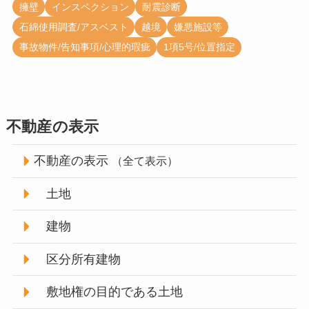
擁壁
インスペクション
耐震診断
石綿使用調査/アスベスト
越境
嫌悪施設等
事故物件/告知事項/心理的瑕疵
1項5号/位置指定
不動産の表示
不動産の表示
（全て表示）
土地
建物
区分所有建物
敷地権の目的である土地