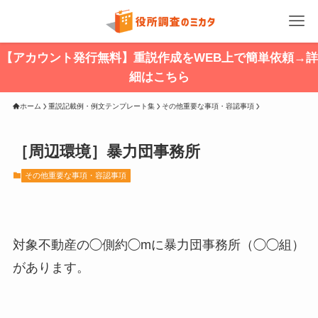
【アカウント発行無料】重説作成をWEB上で簡単依頼→詳
細はこちら
ホーム
重説記載例・例文テンプレート集
その他重要な事項・容認事項
［周辺環境］暴力団事務所
その他重要な事項・容認事項
対象不動産の◯側約◯mに暴力団事務所（◯◯組）
があります。