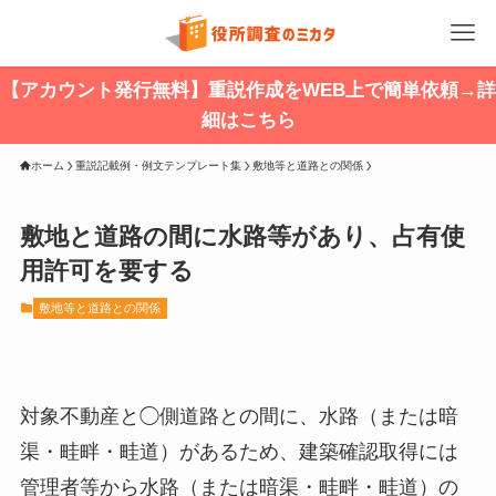
【アカウント発行無料】重説作成をWEB上で簡単依頼→詳
細はこちら
ホーム
重説記載例・例文テンプレート集
敷地等と道路との関係
敷地と道路の間に水路等があり、占有使
用許可を要する
敷地等と道路との関係
対象不動産と◯側道路との間に、水路（または暗
渠・畦畔・畦道）があるため、建築確認取得には
管理者等から水路（または暗渠・畦畔・畦道）の