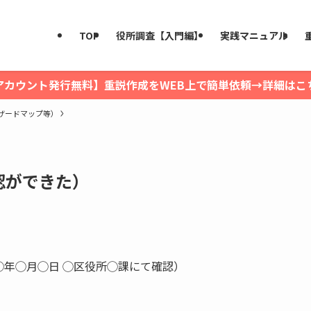
TOP
役所調査【入門編】
実践マニュアル
アカウント発行無料】重説作成をWEB上で簡単依頼→詳細はこ
ザードマップ等）
認ができた）
年◯月◯日 ◯区役所◯課にて確認）