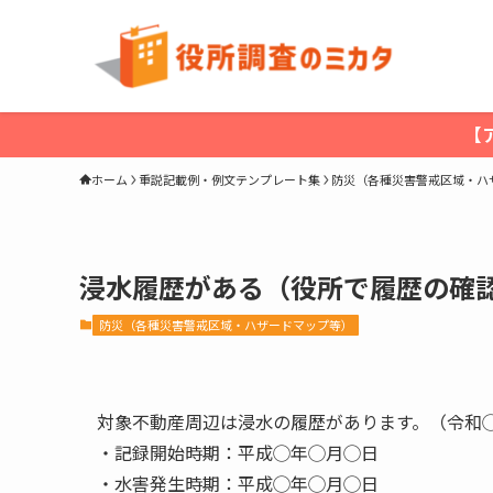
【
ホーム
重説記載例・例文テンプレート集
防災（各種災害警戒区域・ハ
浸水履歴がある（役所で履歴の確
防災（各種災害警戒区域・ハザードマップ等）
対象不動産周辺は浸水の履歴があります。（令和◯
・記録開始時期：平成◯年◯月◯日
・水害発生時期：平成◯年◯月◯日