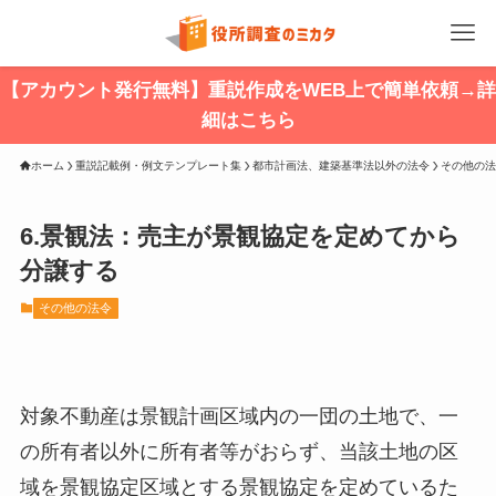
【アカウント発行無料】重説作成をWEB上で簡単依頼→詳
細はこちら
ホーム
重説記載例・例文テンプレート集
都市計画法、建築基準法以外の法令
その他の法
6.景観法：売主が景観協定を定めてから
分譲する
その他の法令
対象不動産は景観計画区域内の一団の土地で、一
の所有者以外に所有者等がおらず、当該土地の区
域を景観協定区域とする景観協定を定めているた