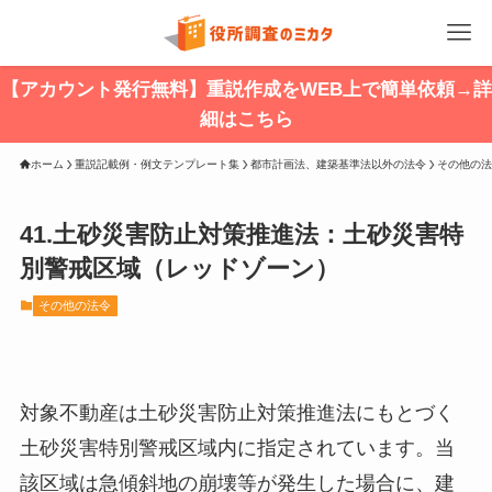
【アカウント発行無料】重説作成をWEB上で簡単依頼→詳
細はこちら
ホーム
重説記載例・例文テンプレート集
都市計画法、建築基準法以外の法令
その他の法
41.土砂災害防止対策推進法：土砂災害特
別警戒区域（レッドゾーン）
その他の法令
対象不動産は土砂災害防止対策推進法にもとづく
土砂災害特別警戒区域内に指定されています。当
該区域は急傾斜地の崩壊等が発生した場合に、建