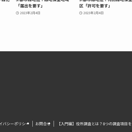
「届出を要す」
区「許可を要す」
2023年2月4日
2023年2月4日
イバシーポリシー
お問合せ
【入門編】役所調査とは？8つの調査項目