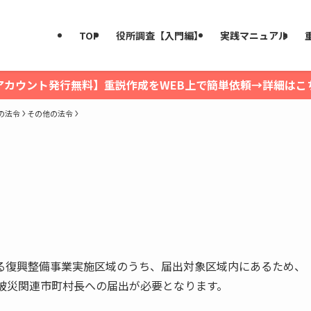
TOP
役所調査【入門編】
実践マニュアル
アカウント発行無料】重説作成をWEB上で簡単依頼→詳細はこ
の法令
その他の法令
る復興整備事業実施区域のうち、届出対象区域内にあるため、
被災関連市町村長への届出が必要となります。