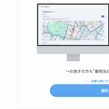
→お急ぎの方も”最短当
必要な時にす
資料