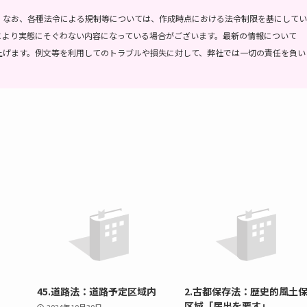
。
なお、各種法令による規制等については、作成時点における法令制限を基にしてい
により実態にそぐわない内容になっている場合がございます。最新の情報について
上げます。
例文等を利用してのトラブルや損失に対して、弊社では一切の責任を負い
45.道路法：道路予定区域内
2.古都保存法：歴史的風土
区域「届出を要す」