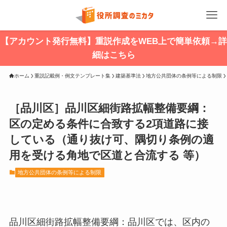
【アカウント発行無料】重説作成をWEB上で簡単依頼→詳
細はこちら
ホーム
重説記載例・例文テンプレート集
建築基準法
地方公共団体の条例等による制限
［品川区］品川区細街路拡幅整備要綱：
区の定める条件に合致する2項道路に接
している（通り抜け可、隅切り条例の適
用を受ける角地で区道と合流する 等）
地方公共団体の条例等による制限
品川区細街路拡幅整備要綱：品川区では、区内の