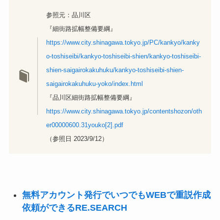
参照元：品川区
『細街路拡幅整備要綱』
https://www.city.shinagawa.tokyo.jp/PC/kankyo/kanky
o-toshiseibi/kankyo-toshiseibi-shien/kankyo-toshiseibi-
shien-saigairokakuhuku/kankyo-toshiseibi-shien-
saigairokakuhuku-yoko/index.html
『品川区細街路拡幅整備要綱』
https://www.city.shinagawa.tokyo.jp/contentshozon/oth
er00000600.31youko[2].pdf
（参照日 2023/9/12）
無料アカウント発行でいつでもWEBで重説作成
依頼ができるRE.SEARCH