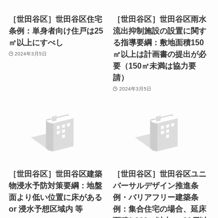
［世田谷区］世田谷区住宅
［世田谷区］世田谷区雨水
条例：単身者向け住戸は25
流出抑制施設の設置に関す
㎡以上にすべし
る指導要綱：敷地面積150
㎡以上は計画書の提出が必
2024年3月5日
要（150㎡未満は協力要
請）
2024年3月5日
［世田谷区］世田谷区建築
［世田谷区］世田谷区ユニ
物浸水予防対策要綱：地盤
バーサルデザイン推進条
面より低い位置に床がある
例・バリアフリー建築条
or 浸水予想区域内 等
例：集合住宅の場合、延床