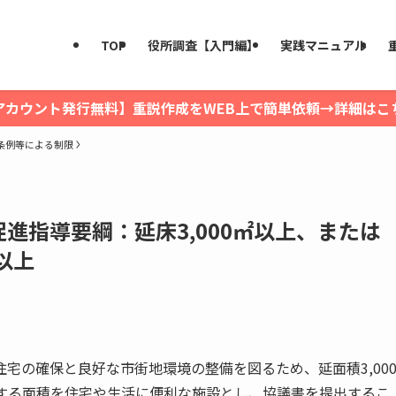
TOP
役所調査【入門編】
実践マニュアル
アカウント発行無料】重説作成をWEB上で簡単依頼→詳細はこ
条例等による制限
進指導要綱：延床3,000㎡以上、または
以上
宅の確保と良好な市街地環境の整備を図るため、延面積3,00
当する面積を住宅や生活に便利な施設とし、協議書を提出するこ