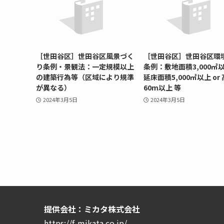
［世田谷区］世田谷区風景づく
［世田谷区］世田谷区環
り条例・景観法：一定規模以上
条例：敷地面積3,000㎡以
の建築行為等（区域により規準
延床面積5,000㎡以上 or
が異なる）
60m以上 等
2024年3月5日
2024年3月5日
提供会社：ミカタ株式会社
https://f-mikata.co.jp/