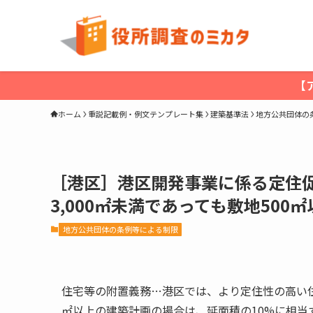
【
ホーム
重説記載例・例文テンプレート集
建築基準法
地方公共団体の
［港区］港区開発事業に係る定住促
3,000㎡未満であっても敷地500㎡
地方公共団体の条例等による制限
住宅等の附置義務…港区では、より定住性の高い住
㎡以上の建築計画の場合は、延面積の10%に相