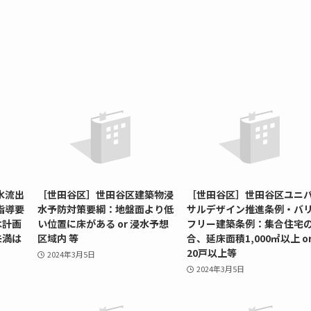
水流出
［世田谷区］世田谷区建築物浸
［世田谷区］世田谷区ユニ
指導要
水予防対策要綱：地盤面より低
サルデザイン推進条例・バ
は計画
い位置に床がある or 浸水予想
フリー建築条例：集合住宅
未満は
区域内 等
合、延床面積1,000㎡以上 o
20戸以上等
2024年3月5日
2024年3月5日