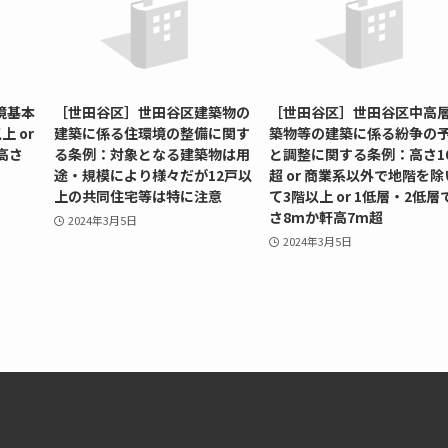
境基本
［世田谷区］世田谷区建築物の
［世田谷区］世田谷区中高
上 or
建築に係る住環境の整備に関す
築物等の建築に係る紛争の
 高さ
る条例：対象となる建築物は用
と調整に関する条例：高さ1
途・規模により様々だが12戸以
超 or 商業系以外で地階を除
上の共同住宅等は特に注意
て3階以上 or 1低層・2低層
さ8mか軒高7m超
2024年3月5日
2024年3月5日