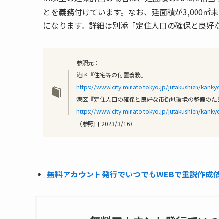
とを義務付けています。なお、延面積が3,000㎡
になります。詳細は別添「定住人口の確保と良好
参照元：
港区『住宅等の付置義務』
https://www.city.minato.tokyo.jp/jutakushien/kank
港区『定住人口の確保と良好な市街地環境の整備のた
https://www.city.minato.tokyo.jp/jutakushien/kan
（参照日 2023/3/16）
無料アカウント発行でいつでもWEBで重説作成依頼