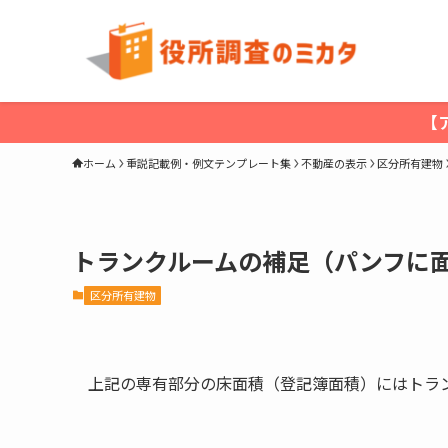
【
ホーム
重説記載例・例文テンプレート集
不動産の表示
区分所有建物
トランクルームの補足（パンフに
区分所有建物
上記の専有部分の床面積（登記簿面積）にはトラ