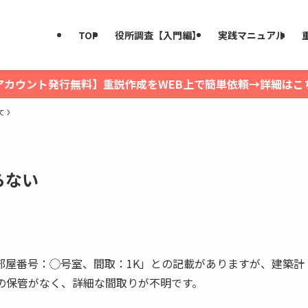
TOP
役所調査【入門編】
実践マニュアル
アカウント発行無料】重説作成をWEB上で簡単依頼→詳細はこ
て
らない
部屋番号：◯号室、間取：1K」との記載がありますが、建築計
の保管がなく、詳細な間取りが不明です。