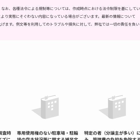
。
なお、各種法令による規制等については、作成時点における法令制限を基にしてい
により実態にそぐわない内容になっている場合がございます。最新の情報について
上げます。
例文等を利用してのトラブルや損失に対して、弊社では一切の責任を負い
調査時
専用使用権のない駐車場・駐輪
特定の者（分譲主が多い）
イズに
場の空き状況等に関する補足文
み、管理費の負担を免除す