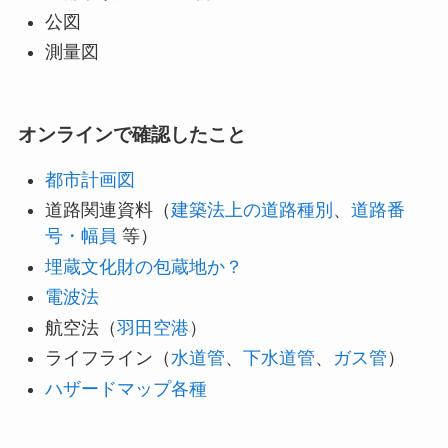
公図
測量図
オンラインで確認したこと
都市計画図
道路関連資料（
建築法上の道路種別
、
道路番
号・幅員
等）
埋蔵文化財の包蔵地か？
電波法
航空法（
羽田空港
）
ライフライン（
水道管
、
下水道管
、
ガス管
）
ハザードマップ各種