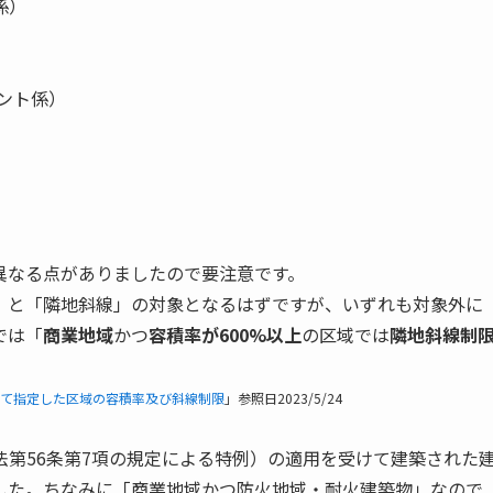
係）
ント係）
異なる点がありましたので要注意です。
」と「隣地斜線」の対象となるはずですが、いずれも対象外に
では「
商業地域
かつ
容積率が600%以上
の区域では
隣地斜線制
て指定した区域の容積率及び斜線制限
」参照日2023/5/24
法第56条第7項の規定による特例）の適用を受けて建築された
した。ちなみに「商業地域かつ防火地域・耐火建築物」なので