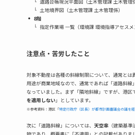
道路台帳現況平面図（土木管理課 土木管理
土地境界図（土木管理課 土木管理係）
8階
指定作業場 一覧（環境課 環境指導アセスメ
注意点・苦労したこと
対象不動産は各種の斜線制限について、通常とは
用途が商業地域なので、通常であれば「道路斜線
なっていました。まず「隣地斜線」ですが、港区
を適用しない
」としています。
※参考資料：港区「
特定行政庁（区長）が都市計画審議会の議を経
次に「道路斜線」については、
天空率
（建築基準
物であり、概要書に「不適用」との記載がありま