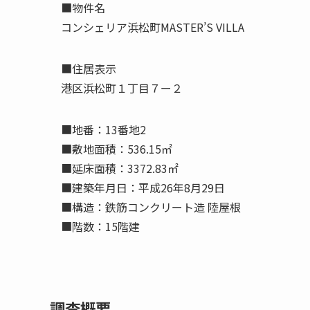
■物件名
コンシェリア浜松町MASTER’S VILLA
■住居表示
港区浜松町１丁目７ー２
■地番：13番地2
■敷地面積：536.15㎡
■延床面積：3372.83㎡
■建築年月日：平成26年8月29日
■構造：鉄筋コンクリート造 陸屋根
■階数：15階建
調査概要