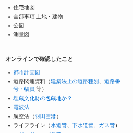
住宅地図
全部事項 土地・建物
公図
測量図
オンラインで確認したこと
都市計画図
道路関連資料（
建築法上の道路種別
、
道路番
号・幅員
等）
埋蔵文化財の包蔵地か？
電波法
航空法（
羽田空港
）
ライフライン（
水道管
、
下水道管
、
ガス管
）