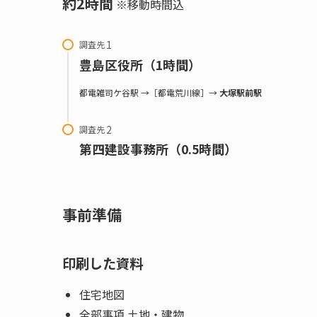
約2時間
※移動時間込
調査先
豊島区役所（1時間）
都電雑司ケ谷駅 →［都電荒川線］→
大塚駅前駅
調査先
第四建設事務所（0.5時間）
事前準備
印刷した資料
住宅地図
全部事項 土地・建物