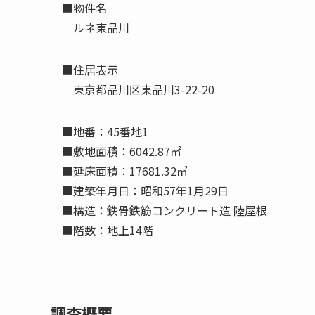
■物件名
ルネ東品川
■住居表示
東京都品川区東品川3-22-20
■地番：45番地1
■敷地面積：6042.87㎡
■延床面積：17681.32㎡
■建築年月日：昭和57年1月29日
■構造：鉄骨鉄筋コンクリート造 陸屋根
■階数：地上14階
調査概要