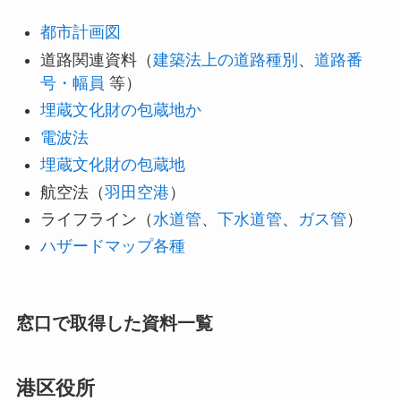
都市計画図
道路関連資料（
建築法上の道路種別
、
道路番
号・幅員
等）
埋蔵文化財の包蔵地か
電波法
埋蔵文化財の包蔵地
航空法（
羽田空港
）
ライフライン（
水道管
、
下水道管
、
ガス管
）
ハザードマップ各種
窓口で取得した資料一覧
港区役所