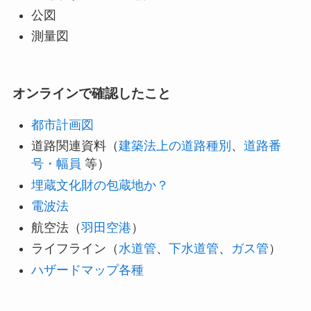
公図
測量図
オンラインで確認したこと
都市計画図
道路関連資料（
建築法上の道路種別
、
道路番
号・幅員
等）
埋蔵文化財の包蔵地か？
電波法
航空法（
羽田空港
）
ライフライン（
水道管
、
下水道管
、
ガス管
）
ハザードマップ各種