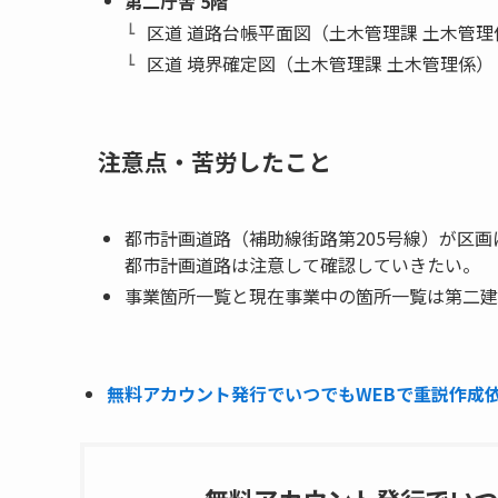
第二庁舎 5階
区道 道路台帳平面図（土木管理課 土木管理
区道 境界確定図（土木管理課 土木管理係）
注意点・苦労したこと
都市計画道路（補助線街路第205号線）が区
都市計画道路は注意して確認していきたい。
事業箇所一覧と現在事業中の箇所一覧は第二建
無料アカウント発行でいつでもWEBで重説作成依頼