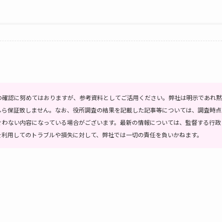
の確認に努めてはおりますが、参考資料としてご活用ください。弊社は明示であれ黙
んら保証致しません。なお、役所調査の結果を記載した記事等については、調査時点
ぐわない内容になっている場合がございます。最新の情報については、監督する行政
を利用してのトラブルや損失に対して、弊社では一切の責任を負いかねます。