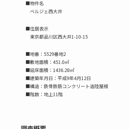
■物件名
ベルジェ西大井
■住居表示
東京都品川区西大井1-10-15
■地番：5529番地2
■敷地面積：451.0㎡
■延床面積：1436.28㎡
■建築年月日：平成9年4月12日
■構造：鉄骨鉄筋コンクリート造陸屋根
■階数：地上11階
調査概要