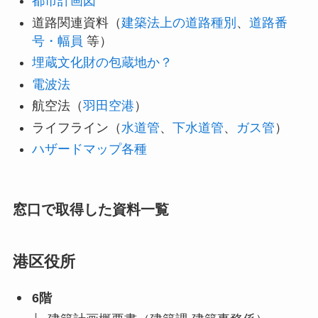
都市計画図
道路関連資料（
建築法上の道路種別
、
道路番
号・幅員
等）
埋蔵文化財の包蔵地か？
電波法
航空法（
羽田空港
）
ライフライン（
水道管
、
下水道管
、
ガス管
）
ハザードマップ各種
窓口で取得した資料一覧
港区役所
6階