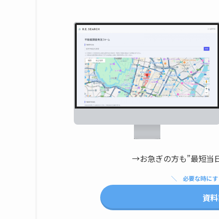
→お急ぎの方も”最短当
必要な時にす
資料