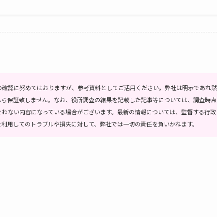
の確認に努めてはおりますが、参考資料としてご活用ください。弊社は明示であれ黙
んら保証致しません。なお、役所調査の結果を記載した記事等については、調査時点
ぐわない内容になっている場合がございます。最新の情報については、監督する行政
を利用してのトラブルや損失に対して、弊社では一切の責任を負いかねます。