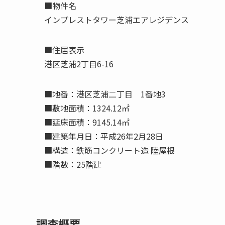
■物件名
インプレストタワー芝浦エアレジデンス
■住居表示
港区芝浦2丁目6-16
■地番：港区芝浦二丁目 1番地3
■敷地面積：1324.12㎡
■延床面積：9145.14㎡
■建築年月日：平成26年2月28日
■構造：鉄筋コンクリート造 陸屋根
■階数：25階建
調査概要