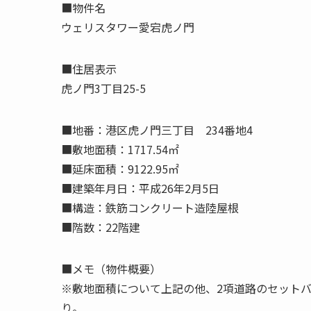
■物件名
ウェリスタワー愛宕虎ノ門
■住居表示
虎ノ門3丁目25-5
■地番：港区虎ノ門三丁目 234番地4
■敷地面積：1717.54㎡
■延床面積：9122.95㎡
■建築年月日：平成26年2月5日
■構造：鉄筋コンクリート造陸屋根
■階数：22階建
■メモ（物件概要）
※敷地面積について上記の他、2項道路のセットバック
り。