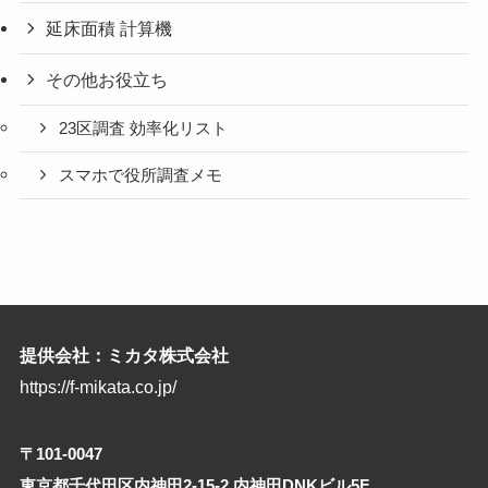
延床面積 計算機
その他お役立ち
23区調査 効率化リスト
スマホで役所調査メモ
提供会社：ミカタ株式会社
https://f-mikata.co.jp/
〒101-0047
東京都千代田区内神田2-15-2 内神田DNKビル5F