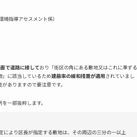
 環境指導アセスメント係）
2面で道路に接して
おり「街区の角にある敷地又はこれに準ず
物」に該当しているため
建蔽率の緩和措置が適用
されていまし
性がありますので要注意です。
例を一部抜粋します。
）
定により区長が指定する敷地は、その周辺の三分の一以上