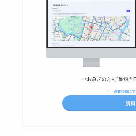
→お急ぎの方も”最短当
必要な時にす
資料