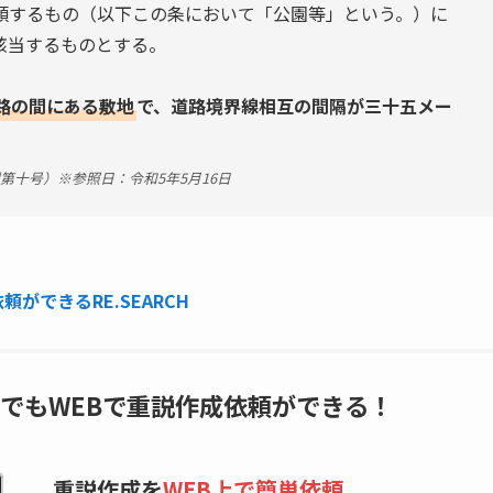
類するもの（以下この条において「公園等」という。）に
該当するものとする。
路の間にある敷地
で、道路境界線相互の間隔が三十五メー
十号）※参照日：令和5年5月16日
ができるRE.SEARCH
でもWEBで重説作成依頼ができる！
重説作成を
WEB上で簡単依頼