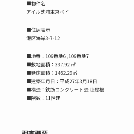
■物件名
アイル芝浦東京ベイ
■住居表示
港区海岸3-7-12
■地番：109番地6 ,109番地7
■敷地面積：337.92 ㎡
■延床面積：1462.29㎡
■建築年月日：平成27年3月18日
■構造：鉄筋コンクリート造 陸屋根
■階数：11階建
調査概要