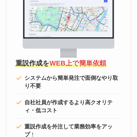
重説作成を
WEB上で簡単依頼
システムから簡単発注で面倒なやり取
り不要
自社社員が作成するより高クオリテ
ィ・低コスト
重説作成を外注して
業務効率をアッ
プ
！