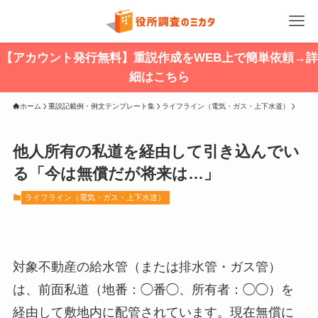
【アカウント発行無料】重説作成をWEB上で簡単依頼→詳
細はこちら
ホーム
重説記載例・例文テンプレート集
ライフライン（電気・ガス・上下水道）
他人所有の私道を経由して引き込んでい
る「今は無償だが将来は…」
ライフライン（電気・ガス・上下水道）
対象不動産の給水管（または排水管・ガス管）
は、前面私道（地番：◯番◯、所有者：◯◯）を
経由して敷地内に配管されています。現在無償に