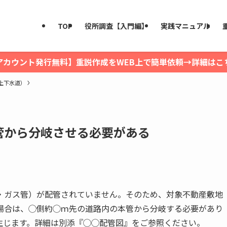
TOP
役所調査【入門編】
実践マニュアル
アカウント発行無料】重説作成をWEB上で簡単依頼→詳細はこ
上下水道）
管から分岐させる必要がある
・ガス管）が配管されていません。そのため、対象不動産敷地
場合は、◯側約◯ｍ先の道路内の本管から分岐する必要があり
生じます。詳細は別添『◯◯配管図』をご参照ください。