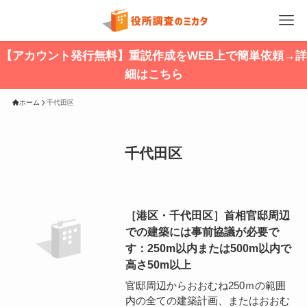
【アカウント発行無料】重説作成をWEB上で簡単依頼→詳
細はこちら
ホーム
千代田区
千代田区
［港区・千代田区］首相官邸周辺
での建築には事前協議が必要で
す：250m以内または500m以内で
高さ50m以上
官邸周辺からおおむね250ｍの範囲
内の全ての建築計画、またはおおむ