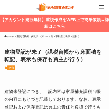
【アカウント発行無料】重説作成をWEB上で簡単依頼→詳
細はこちら
ホーム
重説記載例・例文テンプレート集
不動産の表示
建物
建物登記が未了（課税台帳から床面積を
転記、表示も保存も買主が行う）
建物
建物未登記につき、上記内容は家屋補充課税台帳
の内容にもとづき記載しております。なお、表示
登記および保存登記は買主の責任と負担で行うも