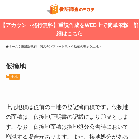
【アカウント発行無料】重説作成をWEB上で簡単依頼→詳
細はこちら
ホーム
重説記載例・例文テンプレート集
不動産の表示
土地
仮換地
土地
上記地積は従前の土地の登記簿面積です。仮換地
の面積は、仮換地証明書の記載により◯㎡としま
す。なお、仮換地面積は換地処分公告時において
増減する場合があります。また、換地処分がある