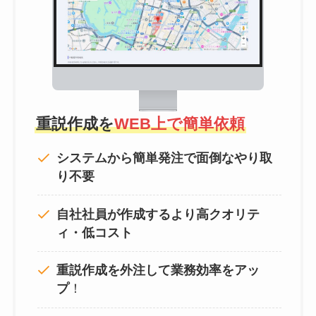
重説作成を
WEB上で簡単依頼
システムから簡単発注で面倒なやり取
り不要
自社社員が作成するより高クオリテ
ィ・低コスト
重説作成を外注して
業務効率をアッ
プ
！