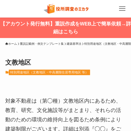
【アカウント発行無料】重説作成をWEB上で簡単依頼→詳
細はこちら
ホーム
重説記載例・例文テンプレート集
建築基準法
特別用途地区（文教地区・中高層階
文教地区
特別用途地区（文教地区・中高層階住居専用地区 等）
対象不動産は（第◯種）文教地区内にあるため、
教育、研究、文化施設等がまとまり、それらの活
動のための環境の維持向上を図るため条例により
建築制限がございます。詳細は別添『◯◯』をご