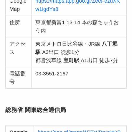
Google
https://maps.app.goo.gl/ZeeFezuXK
Map
w1igdYa8
住所
東京都新富1-13-14 本の森ちゅうお
う内
アクセ
東京メトロ日比谷線・JR線
八丁堀
ス
駅
A3出口 徒歩1分
都営浅草線
宝町駅
A1出口 徒歩7分
電話番
03-3551-2167
号
総務省 関東総合通信局