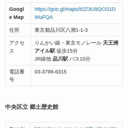
Googl
https://goo.gl/maps/it2Z3U9QCG1D
e Map
WuFQA
住所
東京都品川区八潮1-1-3
アクセ
りんかい線・東京モノレール
天王洲
ス
アイル駅
徒歩15分
JR線他
品川駅
バス10分
電話番
03-3799-6315
号
中央区立 郷土歴史館