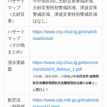
ハザード
※中央区内に土砂災害警戒区域、
マップ
土砂災害特別警戒区域、津波災害
（土砂災
警戒区域、津波災害特別警戒区域
害）
はなし。
ハザード
https://www.city.chuo.lg.jp/smph/b
マップ
osai/bosai/
（その他
まとめ）
浸水実績
https://www.city.chuo.lg.jp/docume
図
nts/2916/r3_9sinsui_1.pdf
※詳細（浸水日時）の情報は
中央区役所
総務部
防災危機管理課防災危機管理担当横の台帳
また
は
窓口
まで
航空法
https://www.cab.mlit.go.jp/tcab/rest
（羽田空
riction/02.html