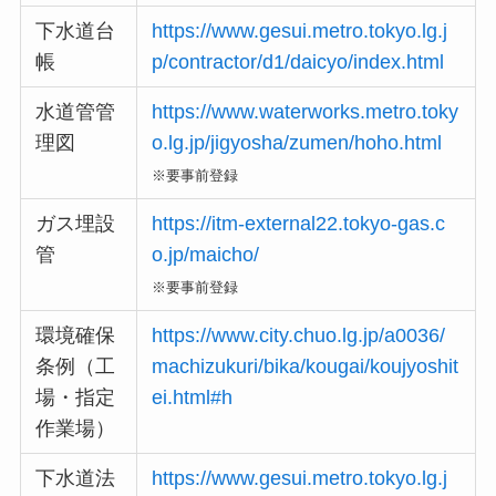
下水道台
https://www.gesui.metro.tokyo.lg.j
帳
p/contractor/d1/daicyo/index.html
水道管管
https://www.waterworks.metro.toky
理図
o.lg.jp/jigyosha/zumen/hoho.html
※要事前登録
ガス埋設
https://itm-external22.tokyo-gas.c
管
o.jp/maicho/
※要事前登録
環境確保
https://www.city.chuo.lg.jp/a0036/
条例（工
machizukuri/bika/kougai/koujyoshit
場・指定
ei.html#h
作業場）
下水道法
https://www.gesui.metro.tokyo.lg.j