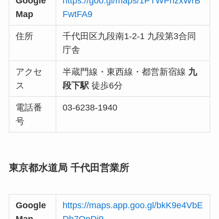
Google
https://goo.gl/maps/1PTWPnzxWrB
Map
FwtFA9
住所
千代田区九段南1-2-1 九段第3合同
庁舎
アクセ
半蔵門線・東西線・都営新宿線
九
ス
段下駅
徒歩6分
電話番
03-6238-1940
号
東京都水道局 千代田営業所
Google
https://maps.app.goo.gl/bkK9e4VbE
Map
Dh7QnDi9