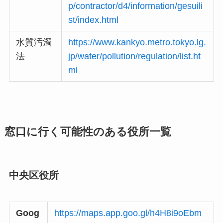
p/contractor/d4/information/gesuili
st/index.html
水質汚濁
https://www.kankyo.metro.tokyo.lg.
法
jp/water/pollution/regulation/list.ht
ml
窓口に行く可能性のある役所一覧
中央区役所
Goog
https://maps.app.goo.gl/h4H8i9oEbm