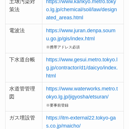
土壌汚染対
https://www.kankyo.metro.toky
策法
o.lg.jp/chemical/soil/law/design
ated_areas.html
電波法
https://www.juran.denpa.soum
u.go.jp/gis/index.html
※携帯アドレス必須
下水道台帳
https://www.gesui.metro.tokyo.l
g.jp/contractor/d1/daicyo/index.
html
水道管管理
https://www.waterworks.metro.t
図
okyo.lg.jp/jigyosha/etsuran/
※要事前登録
ガス埋設管
https://itm-external22.tokyo-ga
s.co.jp/maicho/