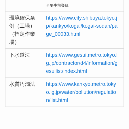
※要事前登録
環境確保条
https://www.city.shibuya.tokyo.j
例（工場）
p/kankyo/kogai/kogai-sodan/pa
（指定作業
ge_00033.html
場）
下水道法
https://www.gesui.metro.tokyo.l
g.jp/contractor/d4/information/g
esuilist/index.html
水質汚濁法
https://www.kankyo.metro.toky
o.lg.jp/water/pollution/regulatio
n/list.html