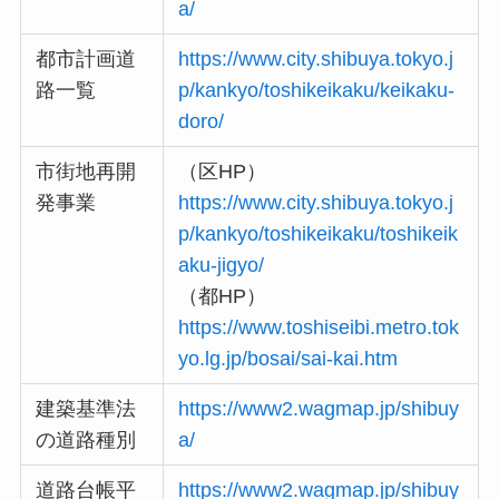
a/
都市計画道
https://www.city.shibuya.tokyo.j
路一覧
p/kankyo/toshikeikaku/keikaku-
doro/
市街地再開
（区HP）
発事業
https://www.city.shibuya.tokyo.j
p/kankyo/toshikeikaku/toshikeik
aku-jigyo/
（都HP）
https://www.toshiseibi.metro.tok
yo.lg.jp/bosai/sai-kai.htm
建築基準法
https://www2.wagmap.jp/shibuy
の道路種別
a/
道路台帳平
https://www2.wagmap.jp/shibuy