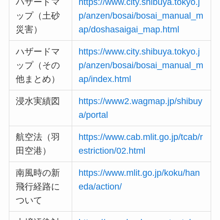
ハザードマ
https://www.city.shibuya.tokyo.j
ップ（土砂
p/anzen/bosai/bosai_manual_m
災害）
ap/doshasaigai_map.html
ハザードマ
https://www.city.shibuya.tokyo.j
ップ（その
p/anzen/bosai/bosai_manual_m
他まとめ）
ap/index.html
浸水実績図
https://www2.wagmap.jp/shibuy
a/portal
航空法（羽
https://www.cab.mlit.go.jp/tcab/r
田空港）
estriction/02.html
南風時の新
https://www.mlit.go.jp/koku/han
飛行経路に
eda/action/
ついて