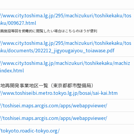
://www.city.toshima.lg.jp/295/machizukuri/toshikekaku/tos
aku/009627.html
計画施設等図を俯瞰的に閲覧したい場合はこちらのほうが便利
://www.city.toshima.lg.jp/295/machizukuri/toshikekaku/tos
aku/documents/202212_jigyougaiyou_toiawase.pdf
://www.city.toshima.lg.jp/machizukuri/toshikekaku/machiz
/index.html
街地再開発事業地区一覧（東京都都市整備局）
//www.toshiseibi.metro.tokyo.lg.jp/bosai/sai-kai.htm
://toshisei.maps.arcgis.com/apps/webappviewer/
://toshisei.maps.arcgis.com/apps/webappviewer/
/tokyoto.roadic-tokyo.org/