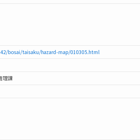
/042/bosai/taisaku/hazard-map/010305.html
管理課