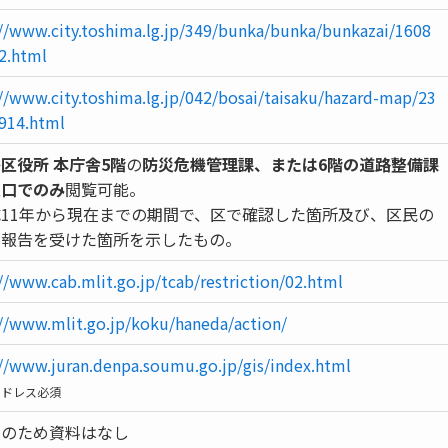
://www.city.toshima.lg.jp/349/bunka/bunka/bunkazai/1608
2.html
//www.city.toshima.lg.jp/042/bosai/taisaku/hazard-map/23
914.html
区役所 本庁舎5階
の
防災危機管理課、または6階の道路整備課
窓口でのみ
閲覧可能。
11年から現在までの期間で、区で確認した箇所及び、区民の
ら報告を受けた箇所を示したもの。
//www.cab.mlit.go.jp/tcab/restriction/02.html
://www.mlit.go.jp/koku/haneda/action/
://www.juran.denpa.soumu.go.jp/gis/index.html
アドレス必須
当のため資料はなし