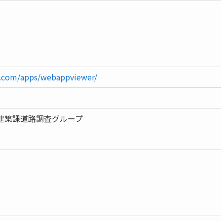
is.com/apps/webappviewer/
建築課道路調査グループ