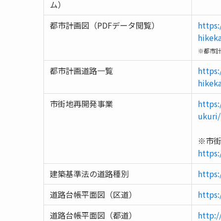
ム）
都市計画図（PDFデータ閲覧）
https
hikek
※都市
都市計画道路一覧
https
hikek
市街地再開発事業
https
ukuri
※市
https:
建築基準法の道路種別
https
道路台帳平面図（区道）
https
道路台帳平面図（都道）
http:/