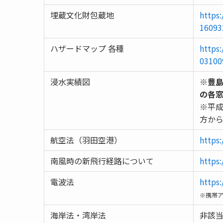
埋蔵文化財包蔵地
https
16093
ハザードマップ 各種
https:
03100
浸水実績図
※
豊島
の各
※平成
方か
航空法（羽田空港）
https:
南風時の新飛行経路について
https
電波法
https
※携帯
海岸法・湾岸法
非該