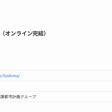
（オンライン完結）
p/toshima/
画課都市計画グループ