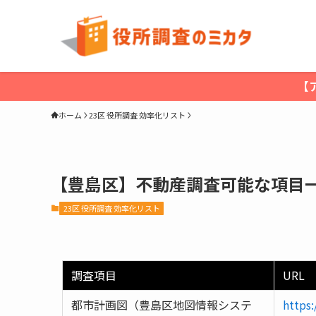
【
ホーム
23区 役所調査 効率化リスト
【豊島区】不動産調査可能な項目
23区 役所調査 効率化リスト
調査項目
URL
都市計画図（豊島区地図情報システ
https