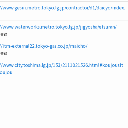
//www.gesui.metro.tokyo.lg.jp/contractor/d1/daicyo/index.
://www.waterworks.metro.tokyo.lg.jp/jigyosha/etsuran/
前登録
//itm-external22.tokyo-gas.co.jp/maicho/
前登録
://www.city.toshima.lg.jp/153/2111021526.html#koujousit
youjou