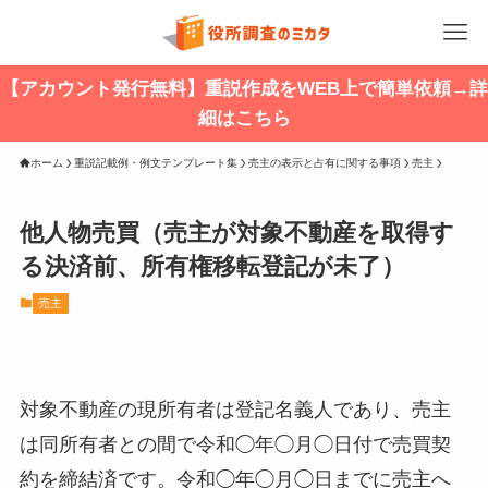
【アカウント発行無料】重説作成をWEB上で簡単依頼→詳
細はこちら
ホーム
重説記載例・例文テンプレート集
売主の表示と占有に関する事項
売主
他人物売買（売主が対象不動産を取得す
る決済前、所有権移転登記が未了）
売主
対象不動産の現所有者は登記名義人であり、売主
は同所有者との間で令和◯年◯月◯日付で売買契
約を締結済です。令和◯年◯月◯日までに売主へ