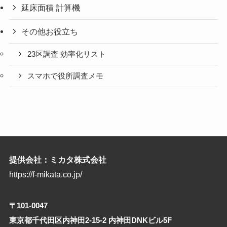
延床面積 計算機
その他お役立ち
23区調査 効率化リスト
スマホで役所調査メモ
提供会社：ミカタ株式会社
https://f-mikata.co.jp/
〒101-0047
東京都千代田区内神田2-15-2 内神田DNKビル5F