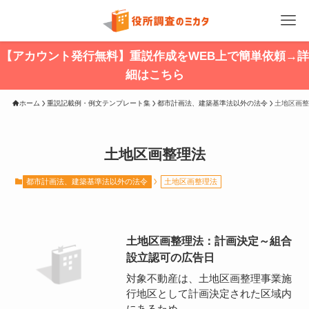
【アカウント発行無料】重説作成をWEB上で簡単依頼→詳
細はこちら
ホーム
重説記載例・例文テンプレート集
都市計画法、建築基準法以外の法令
土地区画整
土地区画整理法
都市計画法、建築基準法以外の法令
土地区画整理法
土地区画整理法：計画決定～組合
設立認可の広告日
対象不動産は、土地区画整理事業施
行地区として計画決定された区域内
にあるため、...