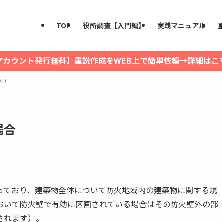
TOP
役所調査【入門編】
実践マニュアル
アカウント発行無料】重説作成をWEB上で簡単依頼→詳細はこ
区
場合
っており、建築物全体について防火地域内の建築物に関する規
おいて防火壁で有効に区画されている場合はその防火壁外の部
されます）。