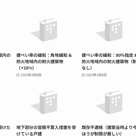
域内の
建ぺい率の緩和：角地緩和 &
建ぺい率の緩和：80％指定 
防火地域内の耐火建築物
防火地域内の耐火建築物（
（+20%）
なし）
2023年2月8日
2023年2月8日
受けた
地下部分の容積不算入措置を受
既存不適格（建築当時より
けている戸建
ほうが制限が厳しい）