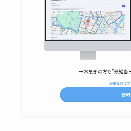
→お急ぎの方も”最短当
必要な時にす
資料