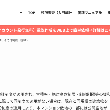
TOP
役所調査【入門編】
実践マニュアル
アカウント発行無料】重説作成をWEB上で簡単依頼→詳細はこ
率、その他制限・緩和
設計制度が適用され、容積率・絶対高さ制限・斜線制限等の緩
に際して同制度の適用がない場合は、現在と同規模の建築物を
同制度の適用により、本マンション敷地の一部には公開空地が