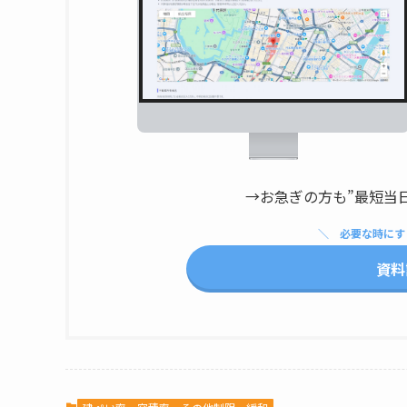
→お急ぎの方も”最短当
必要な時にす
資料