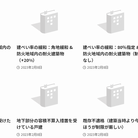
域内の
建ぺい率の緩和：角地緩和 &
建ぺい率の緩和：80％指定 
防火地域内の耐火建築物
防火地域内の耐火建築物（
（+20%）
なし）
2023年2月8日
2023年2月8日
受けた
地下部分の容積不算入措置を受
既存不適格（建築当時より
けている戸建
ほうが制限が厳しい）
2023年2月8日
2023年2月8日