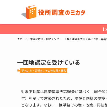
【
ホーム
重説記載例・例文テンプレート集
建築基準法
建ぺい率・容積
一団地認定を受けている
建ぺい率・容積率、その他制限・緩和
対象不動産は建築基準法第86条に基づく「総合
付）を受けて建築されたため、現在と同様の規模
となります。なお、一棟単独での増・改築、再建