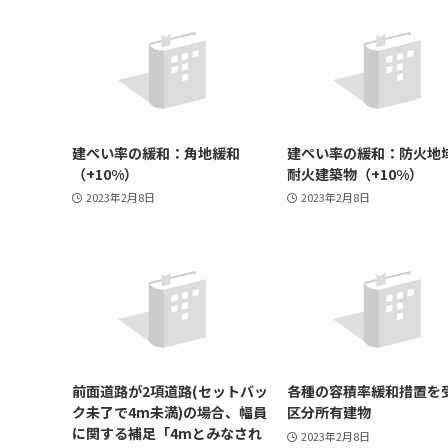
建ぺい率の緩和：角地緩和
建ぺい率の緩和：防火地
（+10%）
耐火建築物（+10%）
2023年2月8日
2023年2月8日
前面道路が2項道路(セットバッ
各種の容積率緩和措置を
ク未了で4m未満)の場合、幅員
区分所有建物
に関する補足「4mとみなされ
2023年2月8日