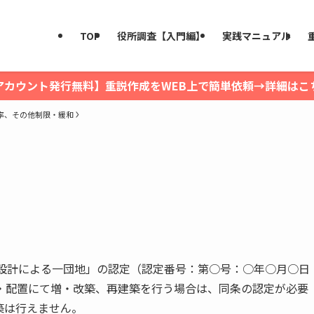
TOP
役所調査【入門編】
実践マニュアル
アカウント発行無料】重説作成をWEB上で簡単依頼→詳細はこ
率、その他制限・緩和
的設計による一団地」の認定（認定番号：第○号：○年○月○日
・配置にて増・改築、再建築を行う場合は、同条の認定が必要
築は行えません。